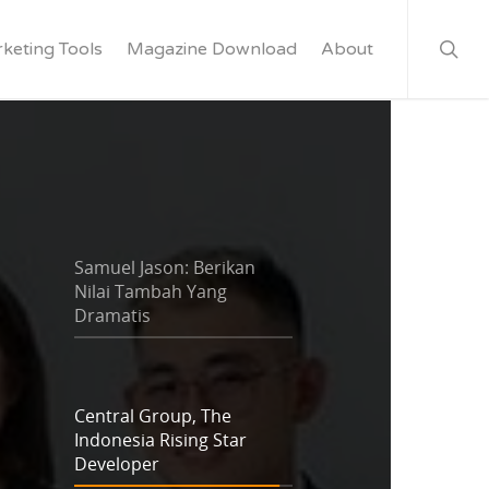
keting Tools
Magazine Download
About
Samuel Jason: Berikan
Nilai Tambah Yang
Dramatis
Central Group, The
Indonesia Rising Star
Developer