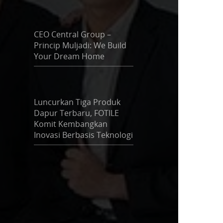
CEO Central Group –
Princip Muljadi: We Build
Your Dream Home
Luncurkan Tiga Produk
Dapur Terbaru, FOTILE
Komit Kembangkan
Inovasi Berbasis Teknologi