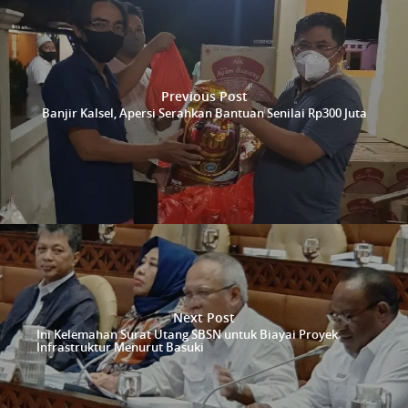
Previous Post
Banjir Kalsel, Apersi Serahkan Bantuan Senilai Rp300 Juta
Next Post
Ini Kelemahan Surat Utang SBSN untuk Biayai Proyek
Infrastruktur Menurut Basuki