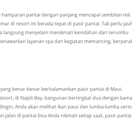
i hamparan pantai dengan panjang mencapai sembilan mil.
r di resort ini berada tepat di pasir pantai. Tak perlu jau
isa langsung menyelam menikmati keindahan dari terumbu
uga menawarkan layanan spa dan kegiatan memancing, berpera
ng benar-benar berhalamankan pasir pantai di Maui.
esort, di Napili Bay. bangunan bertingkat dua dengan kam
ingin, Anda akan melihat ikan paus dan lumba-lumba serin
n-jalan di pantai bisa Anda nikmati setiap saat, pasir pantai