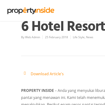
6 Hotel Resor
By
Web Admin
25 February 2018
Life Style
,
News
Download Article's
PROPERTY INSIDE
– Anda yang menyukai libura
pantai yang menawan ini. Kami telah menemuka
menakjubkan. Berikut enam resor pantai terinda