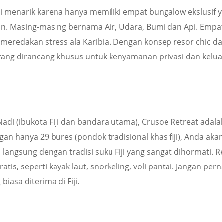
ini menarik karena hanya memiliki empat bungalow ekslusif 
n. Masing-masing bernama Air, Udara, Bumi dan Api. Empa
eredakan stress ala Karibia. Dengan konsep resor chic d
 yang dirancang khusus untuk kenyamanan privasi dan kelua
i Nadi (ibukota Fiji dan bandara utama), Crusoe Retreat adala
ngan hanya 29 bures (pondok tradisional khas fiji), Anda aka
langsung dengan tradisi suku Fiji yang sangat dihormati. R
tis, seperti kayak laut, snorkeling, voli pantai. Jangan per
iasa diterima di Fiji.