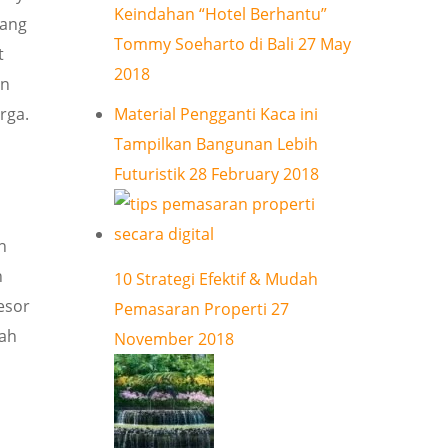
Keindahan “Hotel Berhantu”
yang
Tommy Soeharto di Bali
27 May
t
2018
an
Material Pengganti Kaca ini
rga.
Tampilkan Bangunan Lebih
Futuristik
28 February 2018
h
n
10 Strategi Efektif & Mudah
esor
Pemasaran Properti
27
nah
November 2018