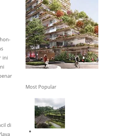
ohon-
as
 ini
ni
-benar
Most Popular
cil di
Playa