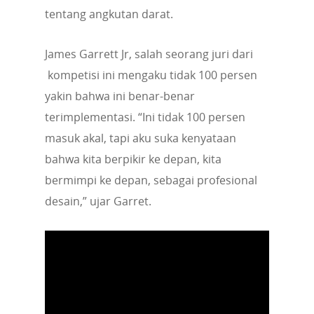
tentang angkutan darat.
James Garrett Jr, salah seorang juri dari
kompetisi ini mengaku tidak 100 persen
yakin bahwa ini benar-benar
terimplementasi. “Ini tidak 100 persen
masuk akal, tapi aku suka kenyataan
bahwa kita berpikir ke depan, kita
bermimpi ke depan, sebagai profesional
desain,” ujar Garret.