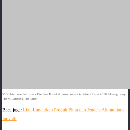
SCG Eldercare Solution – Din Sow Robot dipamerkan di Architect Expo 2018, Muangthong
Thani, Bangkok, Thailand
Baca juga:
Lixil Luncurkan Produk Pintu dan Jendela Alumunium
Inovatif