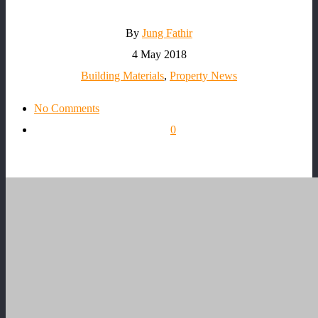
By
Jung Fathir
4 May 2018
Building Materials
,
Property News
No Comments
0