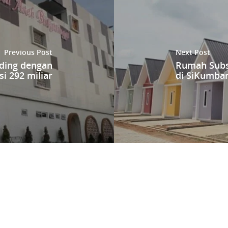
Previous Post
Next Post
lding dengan
Rumah Subsi
i 292 miliar
di SiKumba