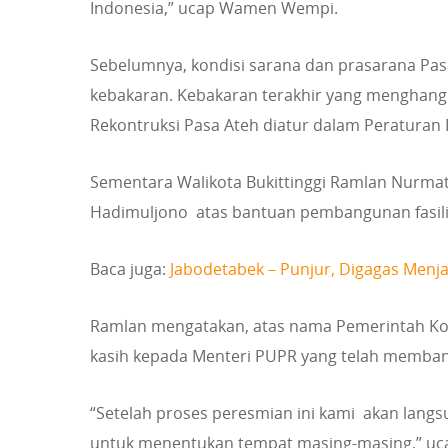
Indonesia,” ucap Wamen Wempi.
Sebelumnya, kondisi sarana dan prasarana Pasa 
kebakaran. Kebakaran terakhir yang menghangu
Rekontruksi Pasa Ateh diatur dalam Peraturan
Sementara Walikota Bukittinggi Ramlan Nurma
Hadimuljono atas bantuan pembangunan fasilita
Baca juga:
Jabodetabek – Punjur, Digagas Menj
Ramlan mengatakan, atas nama Pemerintah Kot
kasih kepada Menteri PUPR yang telah memban
“Setelah proses peresmian ini kami akan la
untuk menentukan tempat masing-masing,” uc