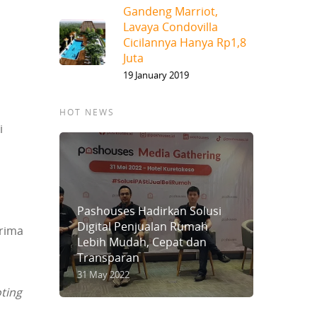
Gandeng Marriot,
Lavaya Condovilla
Cicilannya Hanya Rp1,8
Juta
19 January 2019
HOT NEWS
i
Pashouses Hadirkan Solusi
Digital Penjualan Rumah
erima
Lebih Mudah, Cepat dan
Transparan
31 May 2022
oting