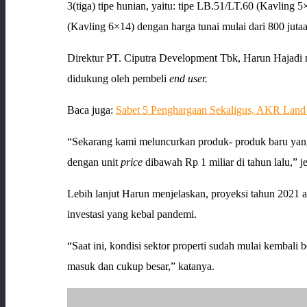
3(tiga) tipe hunian, yaitu: tipe LB.51/LT.60 (Kavling 
(Kavling 6×14) dengan harga tunai mulai dari 800 juta
Direktur PT. Ciputra Development Tbk, Harun Hajadi m
didukung oleh pembeli
end user.
Baca juga:
Sabet 5 Penghargaan Sekaligus, AKR Land
“Sekarang kami meluncurkan produk- produk baru yang 
dengan unit
price
dibawah Rp 1 miliar di tahun lalu,” j
Lebih lanjut Harun menjelaskan, proyeksi tahun 2021 ak
investasi yang kebal pandemi.
“Saat ini, kondisi sektor properti sudah mulai kembali
masuk dan cukup besar,” katanya.