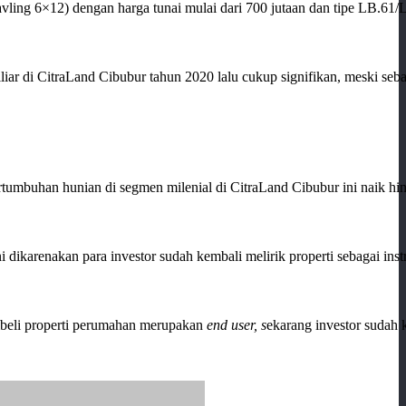
avling 6×12) dengan harga tunai mulai dari 700 jutaan dan tipe LB.61/
r di CitraLand Cibubur tahun 2020 lalu cukup signifikan, meski seba
rtumbuhan hunian di segmen milenial di CitraLand Cibubur ini naik h
 dikarenakan para investor sudah kembali melirik properti sebagai ins
pembeli properti perumahan merupakan
end user, s
ekarang investor sudah 