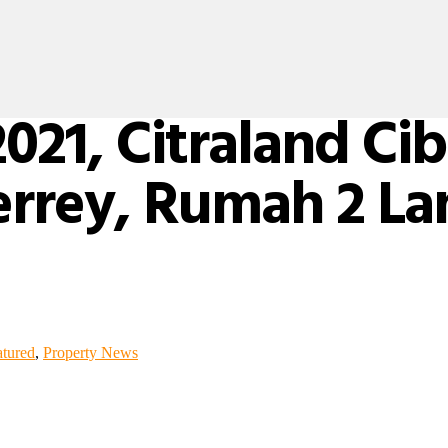
021, Citraland C
rrey, Rumah 2 La
atured
,
Property News