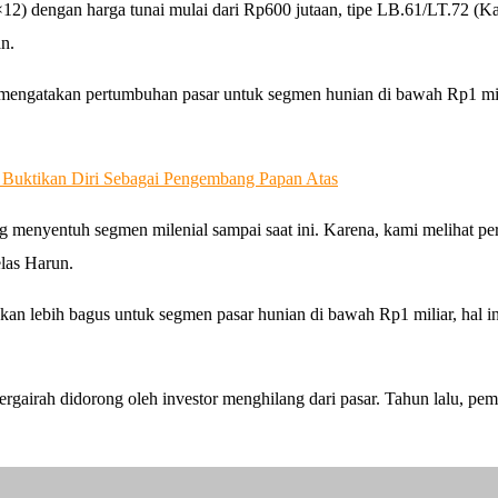
5×12) dengan harga tunai mulai dari Rp600 jutaan, tipe LB.61/LT.72 (K
an.
engatakan pertumbuhan pasar untuk segmen hunian di bawah Rp1 milia
 Buktikan Diri Sebagai Pengembang Papan Atas
menyentuh segmen milenial sampai saat ini. Karena, kami melihat pe
elas Harun.
an lebih bagus untuk segmen pasar hunian di bawah Rp1 miliar, hal ini
 bergairah didorong oleh investor menghilang dari pasar. Tahun lalu, 