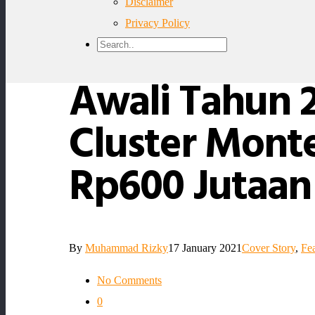
Disclaimer
Privacy Policy
Awali Tahun 2
Cluster Monte
Rp600 Jutaan
By
Muhammad Rizky
17 January 2021
Cover Story
,
Fe
No Comments
0