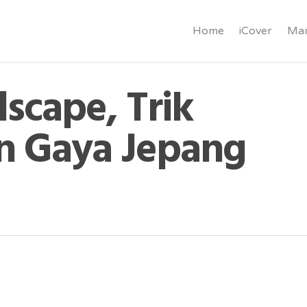
Home
iCover
Mar
scape, Trik
 Gaya Jepang