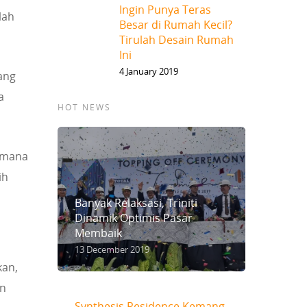
Ingin Punya Teras
lah
Besar di Rumah Kecil?
Tirulah Desain Rumah
Ini
4 January 2019
ang
a
HOT NEWS
imana
ih
Banyak Relaksasi, Triniti
Dinamik Optimis Pasar
Membaik
13 December 2019
kan,
an
Synthesis Residence Kemang