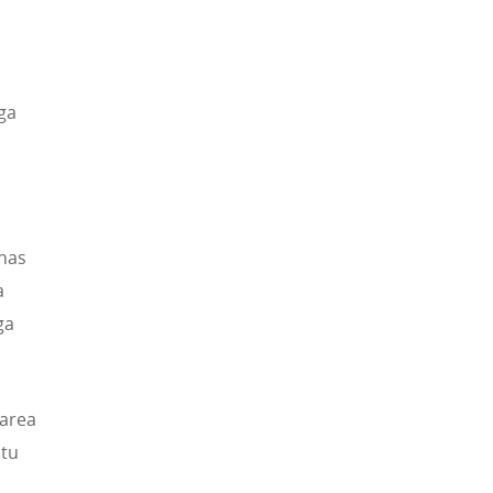
ga
has
a
ga
 area
ntu