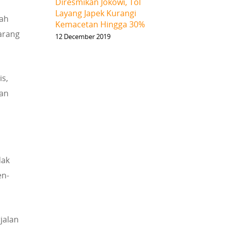
Diresmikan Jokowi, Tol
Layang Japek Kurangi
lah
Kemacetan Hingga 30%
arang
12 December 2019
is,
nan
dak
en-
jalan